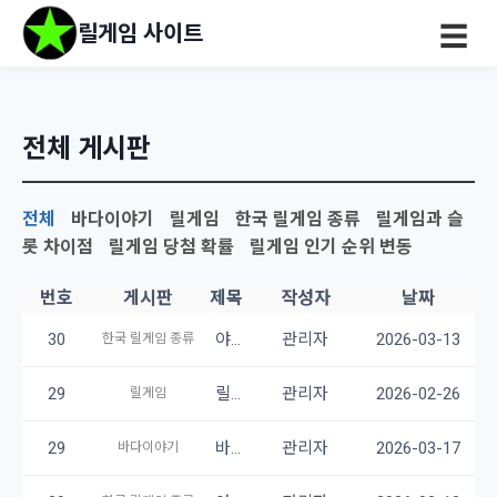
릴게임 사이트
☰
전체 게시판
전체
바다이야기
릴게임
한국 릴게임 종류
릴게임과 슬
롯 차이점
릴게임 당첨 확률
릴게임 인기 순위 변동
번호
게시판
제목
작성자
날짜
30
야마토 릴게임 베팅 설정
관리자
2026-03-13
한국 릴게임 종류
29
릴게임 매장 업종의 특수성
관리자
2026-02-26
릴게임
29
바다이야기 릴게임의 중독과 범죄 문제
관리자
2026-03-17
바다이야기