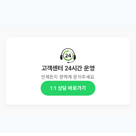
고객센터 24시간 운영
언제든지 편하게 문의주세요.
1:1 상담 바로가기