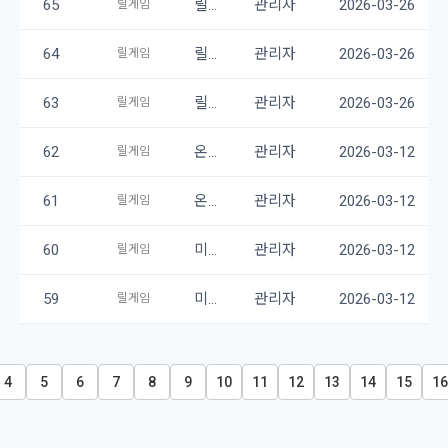
65
릴게임 사이트 사기 의심 징후: 2026년 주의해야 할 7가지
관리자
2026-03-26
릴게임
64
릴게임 사이트 신뢰도 확인 방법: 2026년 최신 가이드
관리자
2026-03-26
릴게임
63
릴게임 사이트 보안 점검 체크리스트
관리자
2026-03-26
릴게임
62
온라인 릴게임의 현황과 문제점
관리자
2026-03-12
릴게임
61
온라인 릴게임으로 부터 미성년자 보호의 필요성
관리자
2026-03-12
릴게임
60
미성년차 릴게임 차단 기존 시스템의 한계점
관리자
2026-03-12
릴게임
59
미성년자 릴게임 차단을 위한 본인인증 강화 방안
관리자
2026-03-12
릴게임
4
5
6
7
8
9
10
11
12
13
14
15
16