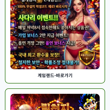
게임랜드-바로가기