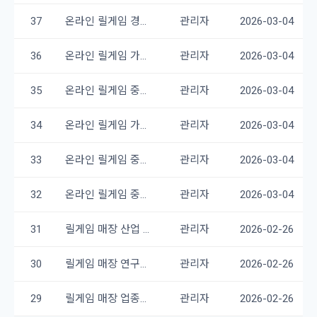
37
온라인 릴게임 경제적 파탄 사례
관리자
2026-03-04
36
온라인 릴게임 가족 관계 붕괴 사례
관리자
2026-03-04
35
온라인 릴게임 중독 진행 단계
관리자
2026-03-04
34
온라인 릴게임 가정에 미치는 영향
관리자
2026-03-04
33
온라인 릴게임 중독 예방 치료
관리자
2026-03-04
32
온라인 릴게임 중독으로 인한 가정 파괴 결론
관리자
2026-03-04
31
릴게임 매장 산업 현황
관리자
2026-02-26
30
릴게임 매장 연구의 목적과 범위
관리자
2026-02-26
29
릴게임 매장 업종의 특수성
관리자
2026-02-26