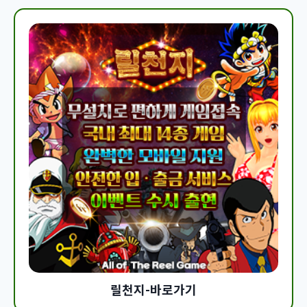
릴천지-바로가기