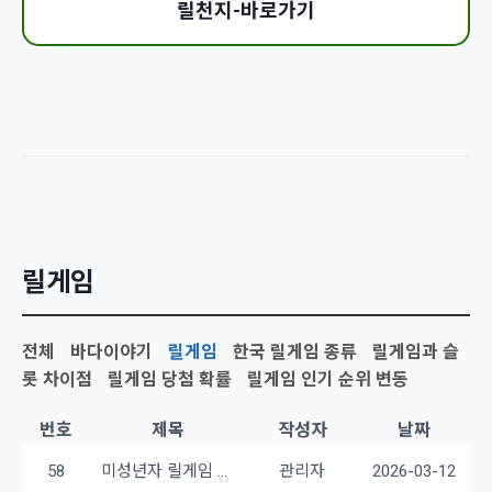
릴천지-바로가기
릴게임
전체
바다이야기
릴게임
한국 릴게임 종류
릴게임과 슬
롯 차이점
릴게임 당첨 확률
릴게임 인기 순위 변동
번호
제목
작성자
날짜
58
미성년자 릴게임 차단을 위한 AI 기반 연령 검증 기술
관리자
2026-03-12