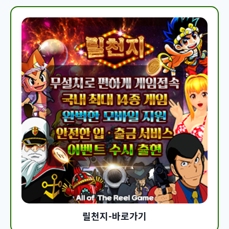
릴천지-바로가기