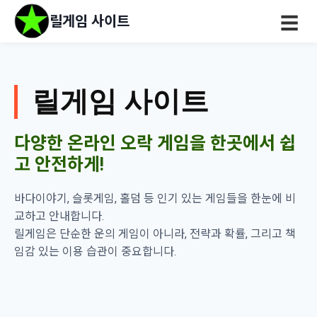
릴게임 사이트
☰
릴게임 사이트
다양한 온라인 오락 게임을 한곳에서 쉽
고 안전하게!
바다이야기, 슬롯게임, 홀덤 등 인기 있는 게임들을 한눈에 비
교하고 안내합니다.
릴게임은 단순한 운의 게임이 아니라, 전략과 확률, 그리고 책
임감 있는 이용 습관이 중요합니다.