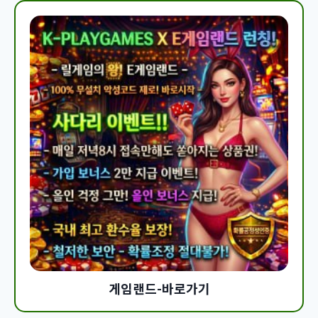
게임랜드-바로가기