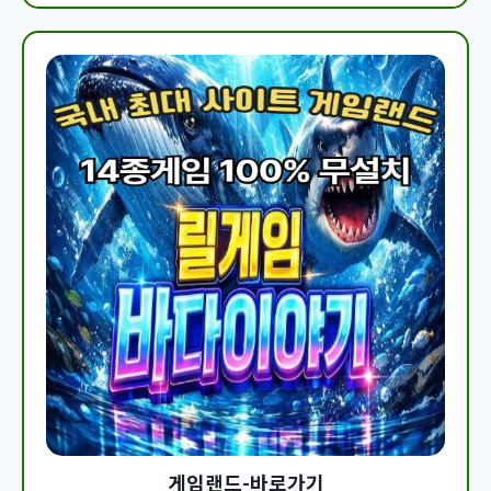
게임랜드-바로가기