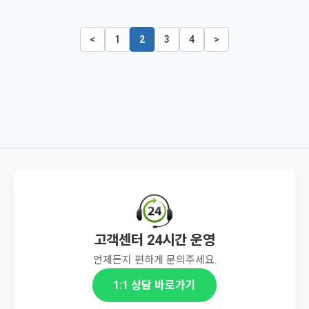
<
1
2
3
4
>
고객센터 24시간 운영
언제든지 편하게 문의주세요.
1:1 상담 바로가기